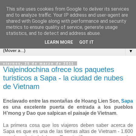
This site uses cookies from Google to deliver its services
and to analyze traffic. Your IP address and user-agent are
shared with Google along with performance and security
metrics to ensure quality of service, generate usage
statistics, and to detect and address abuse.
LEARN MORE
GOT IT
▼
viernes, 25 de marzo de 2011
Viajeindochina ofrece los paquetes
turisticos a Sapa - la ciudad de nubes
de Vietnam
Enclavado entre las montañas de Hoang Lien Son,
Sapa
es una excelente puerta de entrada a los pueblos
H’mong y Dao que salpican el paisaje de Vietnam
.
La primera cosa que los viajeros deben saber acerca de
Sapa es que es una de las tierras altas de Vietnam - 1.600