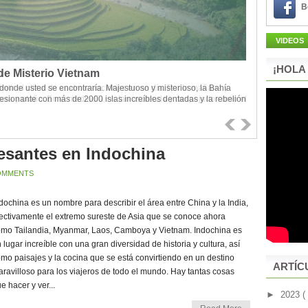
B
VIDEOS
¡HOLA
e Misterio Vietnam
m
onde usted se encontraría. Majestuoso y misterioso, la Bahía
tir el clima de cuatro estaciones en un día. Por la mañana y
sionante con más de 2000 islas increíbles dentadas y la rebelión
vera y otoño. En el mediodía, es tan asoleado y despejado como el
 Golfo de Tonkin.
.
resantes en Indochina
OMMENTS
dochina es un nombre para describir el área entre China y la India,
ectivamente el extremo sureste de Asia que se conoce ahora
mo Tailandia, Myanmar, Laos, Camboya y Vietnam. Indochina es
 lugar increíble con una gran diversidad de historia y cultura, así
mo paisajes y la cocina que se está convirtiendo en un destino
ARTÍC
ravilloso para los viajeros de todo el mundo. Hay tantas cosas
e hacer y ver...
►
2023
(