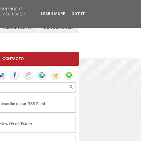
 user-agent
nerate usage
LEARN MORE
GOT IT
ACERCA DE AVI
CONTACTENOS
CONTACTO
ubscribe to our RSS Feed
ollow Us on Twitter