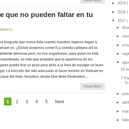
Read More
►
2019
(
►
2018
(
le que no pueden faltar en tu
▼
2017
(
►
dic
MMENTS
►
nov
a pregunta que nunca falta cuando nuestros viajeros llegan a
►
oct
etnam es: ¿Dónde podemos comer?La comida callejera allí es
►
sep
almente deliciosa pero, no nos engañemos, para quien no está
ostumbrado, es más que probable que la apariencia de los
▼
ago
gares pueda tirar un poco para atrás a la hora de escoger un buen
10 e
gar. La elección del sitio adecuado al hacer turismo en Vietnam es
 clave del éxito. Nosotros, desde One More Destination,...
7 Pl
tu
Read More
►
jun
1
2
3
4
5
Next
►
abri
►
mar
►
feb