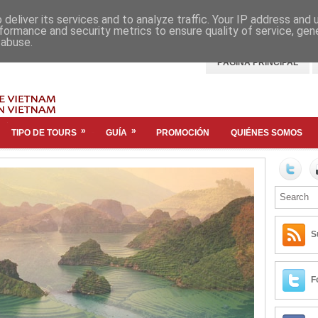
deliver its services and to analyze traffic. Your IP address and
formance and security metrics to ensure quality of service, ge
 abuse.
PÁGINA PRINCIPAL
»
»
TIPO DE TOURS
GUÍA
PROMOCIÓN
QUIÉNES SOMOS
S
F