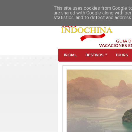
This site uses cookies from Google to 
are shared with Google along with per
statistics, and to detect and address
»
INICIAL
DESTINOS
TOURS