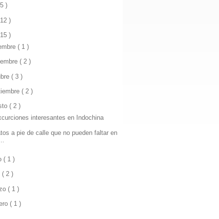
 5 )
 12 )
 15 )
iembre
( 1 )
iembre
( 2 )
ubre
( 3 )
tiembre
( 2 )
sto
( 2 )
xcurciones interesantes en Indochina
atos a pie de calle que no pueden faltar en
...
io
( 1 )
l
( 2 )
zo
( 1 )
rero
( 1 )