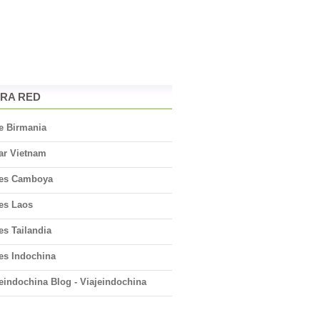
RA RED
e Birmania
ar Vietnam
jes Camboya
jes Laos
es Tailandia
es Indochina
eindochina Blog - Viajeindochina