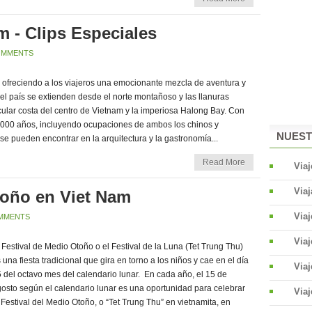
m - Clips Especiales
OMMENTS
ofreciendo a los viajeros una emocionante mezcla de aventura y
del país se extienden desde el norte montañoso y las llanuras
acular costa del centro de Vietnam y la imperiosa Halong Bay. Con
 4000 años, incluyendo ocupaciones de ambos los chinos y
NUEST
s se pueden encontrar en la arquitectura y la gastronomía...
Read More
Viaj
Viaj
toño en Viet Nam
Via
MMENTS
Via
 Festival de Medio Otoño o el Festival de la Luna (Tet Trung Thu)
 una fiesta tradicional que gira en torno a los niños y cae en el día
Viaj
 del octavo mes del calendario lunar. En cada año, el 15 de
osto según el calendario lunar es una oportunidad para celebrar
Viaj
 Festival del Medio Otoño, o “Tet Trung Thu” en vietnamita, en