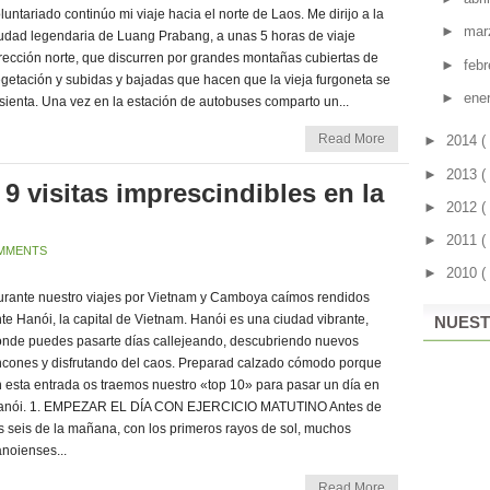
luntariado continúo mi viaje hacia el norte de Laos. Me dirijo a la
►
mar
udad legendaria de Luang Prabang, a unas 5 horas de viaje
rección norte, que discurren por grandes montañas cubiertas de
►
feb
getación y subidas y bajadas que hacen que la vieja furgoneta se
►
ene
sienta. Una vez en la estación de autobuses comparto un...
Read More
►
2014
(
►
2013
(
 9 visitas imprescindibles en la
►
2012
(
►
2011
(
MMENTS
►
2010
(
rante nuestro viajes por Vietnam y Camboya caímos rendidos
te Hanói, la capital de Vietnam. Hanói es una ciudad vibrante,
NUEST
nde puedes pasarte días callejeando, descubriendo nuevos
ncones y disfrutando del caos. Preparad calzado cómodo porque
 esta entrada os traemos nuestro «top 10» para pasar un día en
anói. 1. EMPEZAR EL DÍA CON EJERCICIO MATUTINO Antes de
s seis de la mañana, con los primeros rayos de sol, muchos
noienses...
Read More