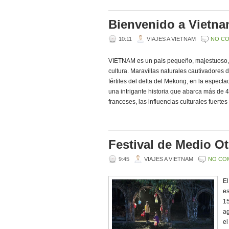
Bienvenido a Vietna
10:11
VIAJES A VIETNAM
NO C
VIETNAM es un país pequeño, majestuoso, 
cultura. Maravillas naturales cautivadores 
fértiles del delta del Mekong, en la espect
una intrigante historia que abarca más de
franceses, las influencias culturales fuerte
Festival de Medio O
9:45
VIAJES A VIETNAM
NO CO
El
es
15
ag
el