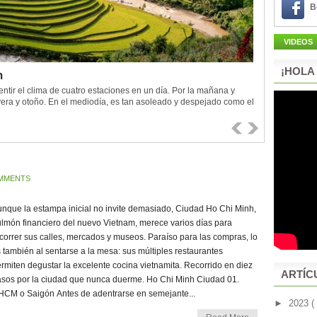
B
VIDEOS
¡HOLA
m
tir el clima de cuatro estaciones en un día. Por la mañana y
vera y otoño. En el mediodía, es tan asoleado y despejado como el
.
MMENTS
nque la estampa inicial no invite demasiado, Ciudad Ho Chi Minh,
lmón financiero del nuevo Vietnam, merece varios días para
correr sus calles, mercados y museos. Paraíso para las compras, lo
 también al sentarse a la mesa: sus múltiples restaurantes
rmiten degustar la excelente cocina vietnamita. Recorrido en diez
ARTÍC
sos por la ciudad que nunca duerme. Ho Chi Minh Ciudad 01.
CM o Saigón Antes de adentrarse en semejante...
►
2023
(