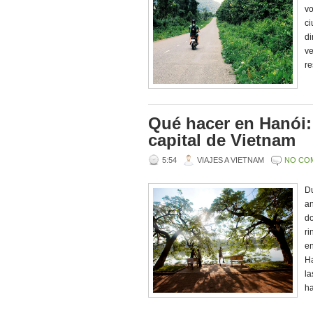
vo
ci
di
ve
re
Qué hacer en Hanói:
capital de Vietnam
5:54
VIAJES A VIETNAM
NO CO
Du
an
do
ri
en
H
la
ha