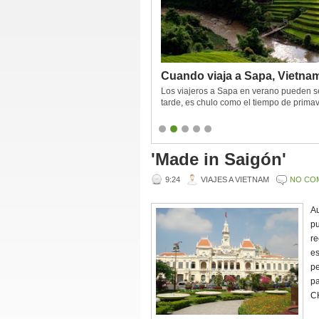
Cuando viaja a Sapa, Vietna
Los viajeros a Sapa en verano pueden sen
tarde, es chulo como el tiempo de prima
tiempo de verano. Y hace frío por la tarde
'Made in Saigón'
9:24
VIAJES A VIETNAM
NO CO
Au
pu
re
es
pe
pa
CH