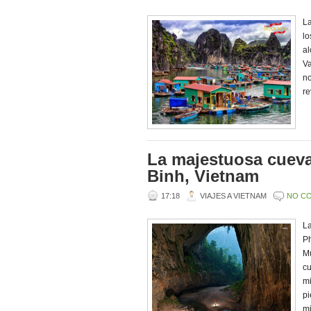
La
l
al
Va
no
re
La majestuosa cueva
Binh, Vietnam
17:18
VIAJES A VIETNAM
NO C
La
P
Mu
cu
mi
pi
mi