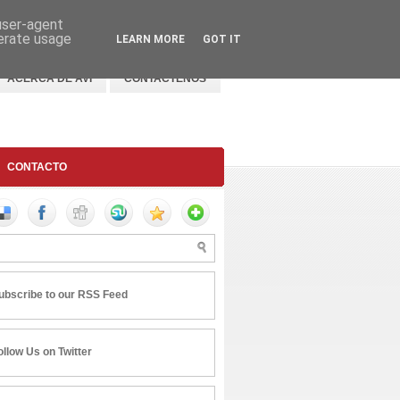
 user-agent
nerate usage
LEARN MORE
GOT IT
ACERCA DE AVI
CONTACTENOS
CONTACTO
ubscribe to our RSS Feed
ollow Us on Twitter