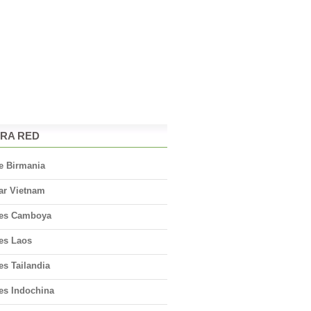
RA RED
e Birmania
ar Vietnam
jes Camboya
jes Laos
es Tailandia
es Indochina