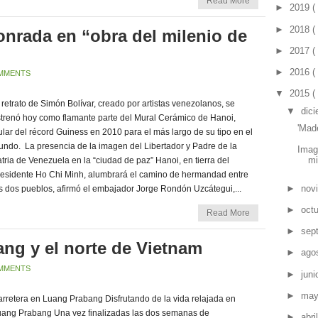
Read More
►
2019
(
►
2018
(
onrada en “obra del milenio de
►
2017
(
►
2016
(
MMENTS
▼
2015
(
 retrato de Simón Bolívar, creado por artistas venezolanos, se
▼
dic
trenó hoy como flamante parte del Mural Cerámico de Hanoi,
'Mad
tular del récord Guiness en 2010 para el más largo de su tipo en el
ndo. La presencia de la imagen del Libertador y Padre de la
Imag
mi
tria de Venezuela en la “ciudad de paz” Hanoi, en tierra del
esidente Ho Chi Minh, alumbrará el camino de hermandad entre
►
nov
s dos pueblos, afirmó el embajador Jorge Rondón Uzcátegui,...
►
oct
Read More
►
sep
ang y el norte de Vietnam
►
ago
MMENTS
►
jun
►
ma
rretera en Luang Prabang Disfrutando de la vida relajada en
ang Prabang Una vez finalizadas las dos semanas de
►
abri