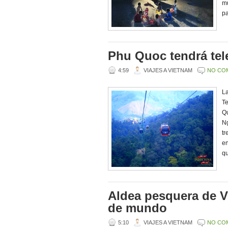
mu
pa
Phu Quoc tendrá tel
4:59
VIAJES A VIETNAM
NO CO
La
Te
Qu
Ng
tr
en
qu
Aldea pesquera de V
de mundo
5:10
VIAJES A VIETNAM
NO CO