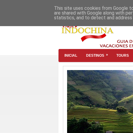
This site uses cookies from Google to 
are shared with Google along with per
statistics, and to detect and address
»
INICIAL
DESTINOS
TOURS