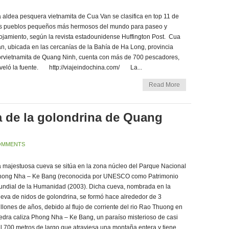
 aldea pesquera vietnamita de Cua Van se clasifica en top 11 de
os pueblos pequeños más hermosos del mundo para paseo y
ojamiento, según la revista estadounidense Huffington Post. Cua
n, ubicada en las cercanías de la Bahía de Ha Long, provincia
rvietnamita de Quang Ninh, cuenta con más de 700 pescadores,
veló la fuente. http://viajeindochina.com/ La...
Read More
 de la golondrina de Quang
OMMENTS
 majestuosa cueva se sitúa en la zona núcleo del Parque Nacional
hong Nha – Ke Bang (reconocida por UNESCO como Patrimonio
ndial de la Humanidad (2003). Dicha cueva, nombrada en la
eva de nidos de golondrina, se formó hace alrededor de 3
llones de años, debido al flujo de corriente del rio Rao Thuong en
edra caliza Phong Nha – Ke Bang, un paraíso misterioso de casi
l 700 metros de largo que atraviesa una montaña entera y tiene...