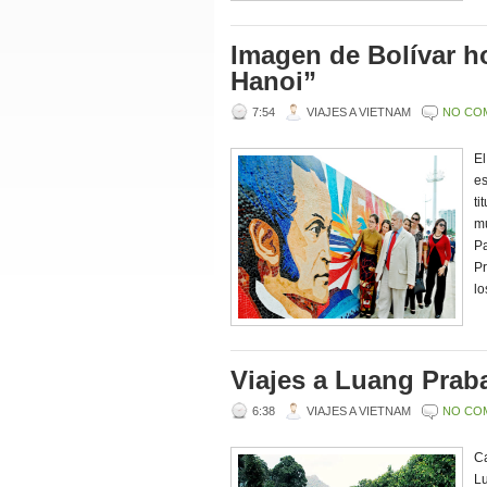
Imagen de Bolívar h
Hanoi”
7:54
VIAJES A VIETNAM
NO CO
El
es
ti
mu
Pa
Pr
lo
Viajes a Luang Prab
6:38
VIAJES A VIETNAM
NO CO
Ca
Lu