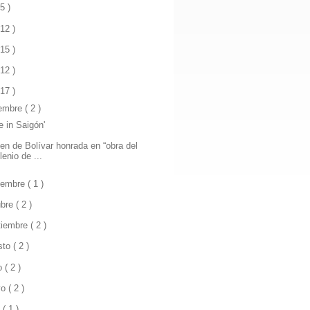
 5 )
 12 )
 15 )
 12 )
 17 )
iembre
( 2 )
e in Saigón'
en de Bolívar honrada en “obra del
lenio de ...
iembre
( 1 )
ubre
( 2 )
tiembre
( 2 )
sto
( 2 )
io
( 2 )
yo
( 2 )
l
( 1 )