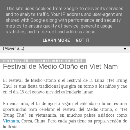
This site uses cookies from Google to deliver its services
and to analyze traffic. Your IP address and user-agent are
shared with Google along with performance and security
metrics to ensure quality of service, generate usage
statistics, and to detect and address abuse.
LEARN MORE
GOT IT
▼
viernes, 25 de septiembre de 2015
Festival de Medio Otoño en Viet Nam
El Festival de Medio Otoño o el Festival de la Luna (Tet Trung
Thu) es
una fiesta tradicional que gira en torno a los niños y cae
en el día 15 del octavo mes del calendario lunar.
En cada año, el 15 de agosto según el calendario lunar es una
oportunidad para celebrar el Festival del Medio Otoño, o “Tet
Trung Thu” en vietnamita, en muchos países asiáticos como
Vietnam
, Corea, China. Pero cada país tiene su propia versión de
la fiesta.