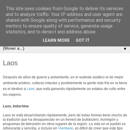
This site uses cookies from Google to deliver its services
and to analyze traffic. Your IP address and user-agent are
shared with Google along with performance and security
metrics to ensure quality of service, generate usage
statistics, and to detect and address abuse.
LEARN MORE
GOT IT
▼
Laos
Después de años de guerra y aislamiento, en el sudeste asiático el de mejor
ambiente prístino, culturas intactas y posiblemente la gente más fría en la tierra
es el destino a
Laos
, que está ganando rápidamente un estatus de culto entre
los viajeros.
Laos, Indochina
Laos se está desarrollando rápidamente, pero de todas formas tiene mucho de
la tradición que ha desaparecido en un frenesí de bulldozers, hormigón y
programas de televisión en otros lugares de la región. La vida en el pueblo es
refrescante y sencilla, e incluso en
Vientiane
, es difícil de creer que este tipo