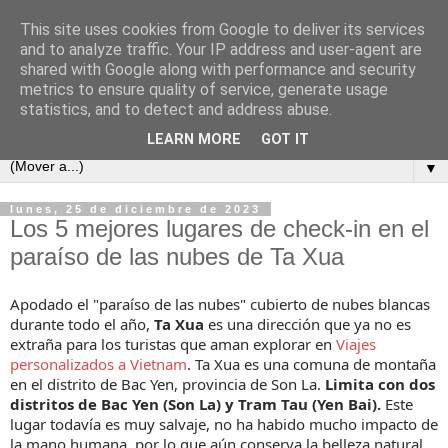
This site uses cookies from Google to deliver its services
and to analyze traffic. Your IP address and user-agent are
shared with Google along with performance and security
metrics to ensure quality of service, generate usage
statistics, and to detect and address abuse.
LEARN MORE
GOT IT
▼
lunes, 25 de diciembre de 2023
Los 5 mejores lugares de check-in en el
paraíso de las nubes de Ta Xua
Apodado el "paraíso de las nubes" cubierto de nubes blancas
durante todo el año,
Ta Xua
es una dirección que ya no es
extraña para los turistas que aman explorar en
Viajes
personalizados a Vietnam
. Ta Xua es una comuna de montaña
en el distrito de Bac Yen, provincia de Son La.
Limita con dos
distritos de Bac Yen (Son La) y Tram Tau (Yen Bai).
Este
lugar todavía es muy salvaje, no ha habido mucho impacto de
la mano humana, por lo que aún conserva la belleza natural