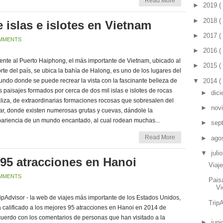
Read More
►
2019
(
►
2018
(
e islas e islotes en Vietnam
►
2017
(
MMENTS
►
2016
(
ente al Puerto Haiphong, el más importante de Vietnam, ubicado al
►
2015
(
rte del país, se ubica la bahía de Halong, es uno de los lugares del
▼
2014
(
ndo donde se puede recrear la vista con la fascinante belleza de
s paisajes formados por cerca de dos mil islas e islotes de rocas
►
dic
liza, de extraordinarias formaciones rocosas que sobresalen del
►
nov
r, donde existen numerosas grutas y cuevas, dándole la
ariencia de un mundo encantado, al cual rodean muchas...
►
sep
Read More
►
ago
▼
juli
95 atracciones en Hanoi
Viaje
MMENTS
Paisa
V
ipAdvisor - la web de viajes más importante de los Estados Unidos,
Trip
 calificado a los mejores 95 atracciones en Hanoi en 2014 de
uerdo con los comentarios de personas que han visitado a la
►
jun