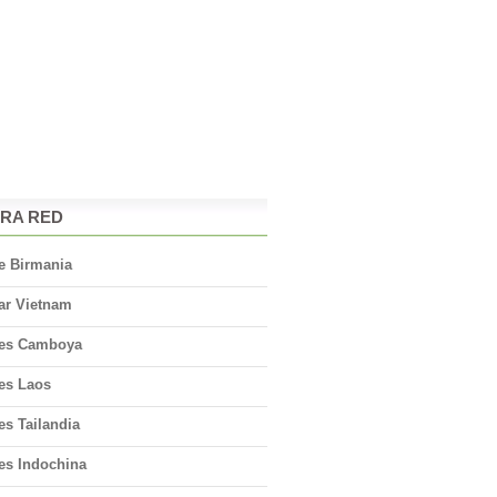
RA RED
e Birmania
ar Vietnam
jes Camboya
jes Laos
es Tailandia
es Indochina