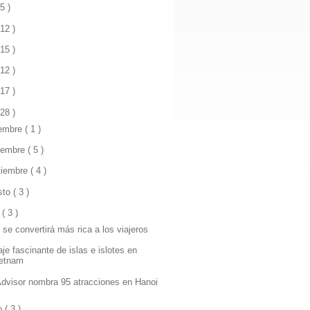
 5 )
 12 )
 15 )
 12 )
 17 )
 28 )
iembre
( 1 )
iembre
( 5 )
tiembre
( 4 )
sto
( 3 )
o
( 3 )
 se convertirá más rica a los viajeros
je fascinante de islas e islotes en
ietnam
Advisor nombra 95 atracciones en Hanoi
io
( 3 )