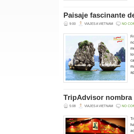
Paisaje fascinante d
9:00
VIAJES A VIETNAM
NO CO
Fr
no
mu
lo
ca
ma
ap
TripAdvisor nombra 
5:08
VIAJES A VIETNAM
NO CO
Tr
ha
ac