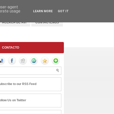
 user-agent
nerate usage
LEARN MORE
GOT IT
ACERCA DE AVI
CONTACTENOS
CONTACTO
ubscribe to our RSS Feed
ollow Us on Twitter