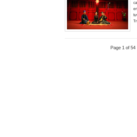
ca
en
tu
Tr
Page 1 of 54