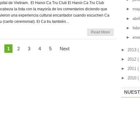
pital de Vietnam. El Hanoi Ca Tru Club El Hanoi Ca Tru Club
►
ma
cabeza la lista con la mayoría de los comentarios diciendo que
vieron una experiencia cultural encantador cuando escuchen Ca
►
abri
u (canto ceremonial). El Ca tru también...
►
feb
Read More
►
ene
1
2
3
4
5
Next
►
2013
(
►
2012
(
►
2011
(
►
2010
(
NUEST