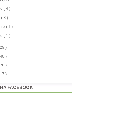
yo
( 4 )
l
( 3 )
rero
( 1 )
ro
( 1 )
 29 )
 40 )
 26 )
 17 )
RA FACEBOOK