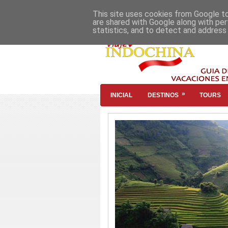
This site uses cookies from Google to 
are shared with Google along with per
statistics, and to detect and address
»
INICIAL
DESTINOS
TOURS