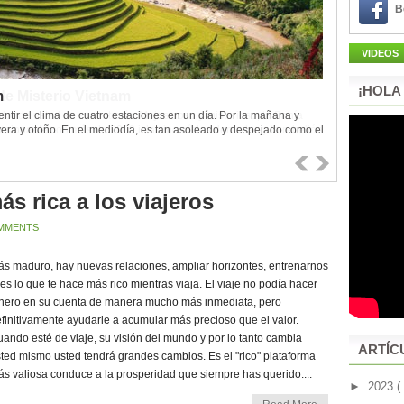
B
VIDEOS
¡HOLA
m
tir el clima de cuatro estaciones en un día. Por la mañana y
vera y otoño. En el mediodía, es tan asoleado y despejado como el
.
ás rica a los viajeros
MMENTS
s maduro, hay nuevas relaciones, ampliar horizontes, entrenarnos
. es lo que te hace más rico mientras viaja. El viaje no podía hacer
nero en su cuenta de manera mucho más inmediata, pero
finitivamente ayudarle a acumular más precioso que el valor.
ando esté de viaje, su visión del mundo y por lo tanto cambia
ARTÍC
ted mismo usted tendrá grandes cambios. Es el "rico" plataforma
s valiosa conduce a la prosperidad que siempre has querido....
►
2023
(