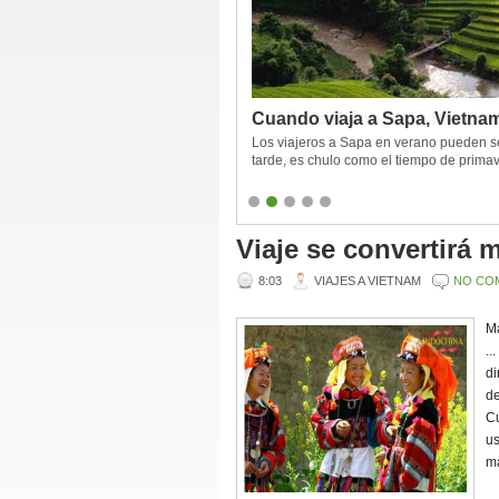
Cuando viaja a Sapa, Vietna
Los viajeros a Sapa en verano pueden sen
tarde, es chulo como el tiempo de prima
tiempo de verano. Y hace frío por la tarde
Viaje se convertirá m
8:03
VIAJES A VIETNAM
NO CO
Má
..
di
de
Cu
us
má