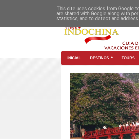
This site uses cookies from Google to 
are shared with Google along with per
statistics, and to detect and address
»
INICIAL
DESTINOS
TOURS