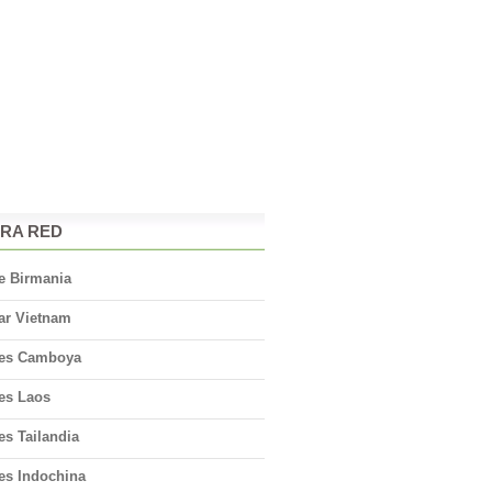
RA RED
e Birmania
ar Vietnam
jes Camboya
jes Laos
es Tailandia
es Indochina