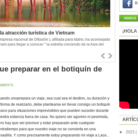
B
VIDEOS
¡HOLA
a atracción turística de Vietnam
SCO de Vietnam
mpresa nacional de Difusión ), afiliada para Idaho, ha aconsejado
Vietnam para su descubrimiento: Bahía Halong, Hanoi, Hue, y Hoi
nam para llegar a conocer " la estrella creciendo de la Asia del
s.
ue preparar en el botiquín de
MMENTS
ando unoprepara un viaje, sea cual sea el destino, su duración y
 forma de realizarlo, debe plantearse en llevar consigo un botiquín
sico para situaciones imprevisibles que pueden suceder durante
estra estancia fuera de casa. No quiero ser agorero ni pesimista,
ARTÍC
ro hay que ser previsor y estar preparado ante cualquier
ntratiempo para que nuestro viaje no se convierta en una
►
2023
(
sadilla. Y como precisamente estoy preparando mi viaje a Laos...