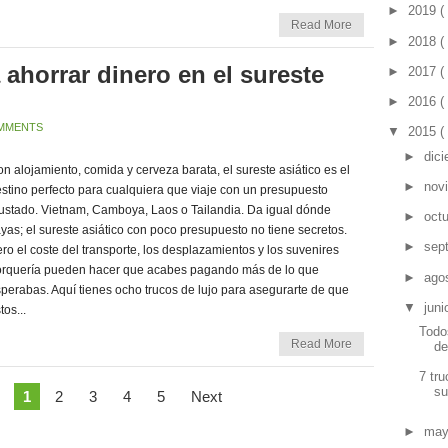
►
2019
(
Read More
►
2018
(
 ahorrar dinero en el sureste
►
2017
(
►
2016
(
MMENTS
▼
2015
(
►
dic
n alojamiento, comida y cerveza barata, el sureste asiático es el
►
nov
stino perfecto para cualquiera que viaje con un presupuesto
ustado. Vietnam, Camboya, Laos o Tailandia. Da igual dónde
►
oct
yas; el sureste asiático con poco presupuesto no tiene secretos.
►
sep
ro el coste del transporte, los desplazamientos y los suvenires
orquería pueden hacer que acabes pagando más de lo que
►
ago
perabas. Aquí tienes ocho trucos de lujo para asegurarte de que
▼
jun
tos...
Todo
Read More
de
7 tru
su
1
2
3
4
5
Next
►
ma