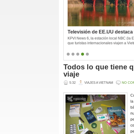
Televisión de EE.UU destaca l
Descubre los sitios de UNE
KPVI News 6, la estación local NBC (la E
El autor escogió 4 sitios de UNESCO en 
que turistas internacionales viajen a Viet
An . Estos sitios son hermosos y pacífico
Sudeste ".
Todos lo que tiene q
viaje
5:32
VIAJES A VIETNAM
NO CO
Cu
la
bá
nu
pe
co
pe