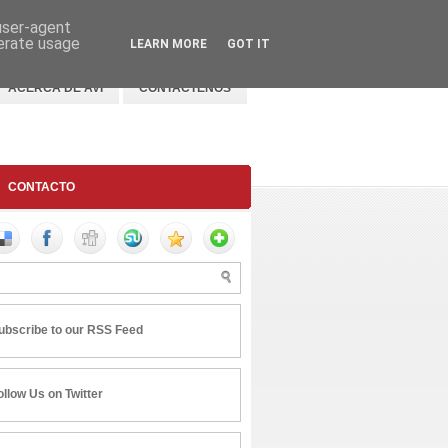
 user-agent
nerate usage
LEARN MORE
GOT IT
ACERCA DE AVI
CONTACTENOS
CONTACTO
ubscribe to our RSS Feed
ollow Us on Twitter