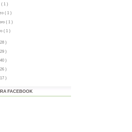
l
( 1 )
zo
( 1 )
rero
( 1 )
ro
( 1 )
 28 )
 29 )
 40 )
 26 )
 17 )
RA FACEBOOK