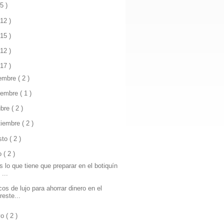
 5 )
 12 )
 15 )
 12 )
 17 )
iembre
( 2 )
iembre
( 1 )
ubre
( 2 )
tiembre
( 2 )
sto
( 2 )
io
( 2 )
s lo que tiene que preparar en el botiquín
 ...
cos de lujo para ahorrar dinero en el
reste...
yo
( 2 )