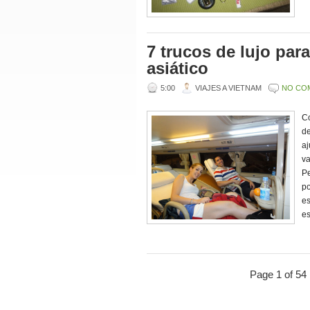
7 trucos de lujo para
asiático
5:00
VIAJES A VIETNAM
NO CO
Co
de
aj
va
Pe
p
es
es
Page 1 of 54