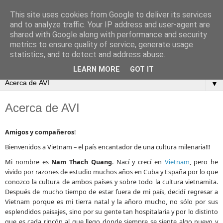
This site uses cookies from Google to deliver its services
and to analyze traffic. Your IP address and user-agent are
shared with Google along with performance and security
metrics to ensure quality of service, generate usage
statistics, and to detect and address abuse.
LEARN MORE
GOT IT
▼
Acerca de AVI
Amigos y compañeros
!
Bienvenidos a Vietnam – el país encantador de una cultura milenaria!!!
Mi nombre es
Nam Thach Quang
. Nací y crecí en
Vietnam
, pero he
vivido por razones de estudio muchos años en Cuba y España por lo que
conozco la cultura de ambos países y sobre todo la cultura vietnamita.
Después de mucho tiempo de estar fuera de mi país, decidí regresar a
Vietnam porque es mi tierra natal y la añoro mucho, no sólo por sus
esplendidos paisajes, sino por su gente tan hospitalaria y por lo distinto
que es cada rincón al que llego donde siempre se siente algo nuevo y