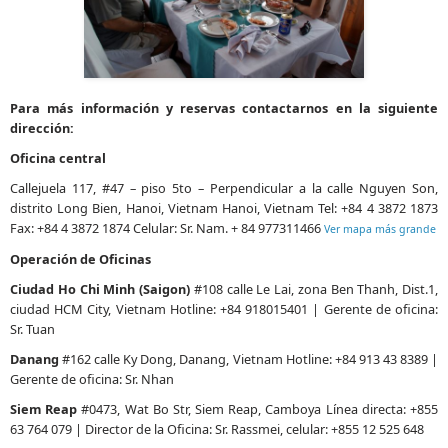
Para más información y reservas contactarnos en la siguiente
dirección:
Oficina central
Callejuela 117, #47 – piso 5to – Perpendicular a la calle Nguyen Son,
distrito Long Bien, Hanoi, Vietnam Hanoi, Vietnam Tel: +84 4 3872 1873
Fax: +84 4 3872 1874 Celular: Sr. Nam. + 84 977311466
Ver mapa más grande
Operación de Oficinas
Ciudad Ho Chi Minh (Saigon)
#108 calle Le Lai, zona Ben Thanh, Dist.1,
ciudad HCM City, Vietnam Hotline: +84 918015401 | Gerente de oficina:
Sr. Tuan
Danang
#162 calle Ky Dong, Danang, Vietnam Hotline: +84 913 43 8389 |
Gerente de oficina: Sr. Nhan
Siem Reap
#0473, Wat Bo Str, Siem Reap, Camboya Línea directa: +855
63 764 079 | Director de la Oficina: Sr. Rassmei, celular: +855 12 525 648