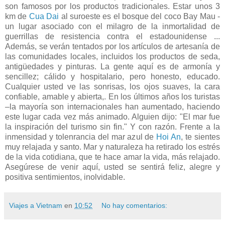
son famosos por los productos tradicionales. Estar unos 3
km de
Cua Dai
al suroeste es el bosque del coco Bay Mau -
un lugar asociado con el milagro de la inmortalidad de
guerrillas de resistencia contra el estadounidense ...
Además, se verán tentados por los artículos de artesanía de
las comunidades locales, incluidos los productos de seda,
antigüedades y pinturas. La gente aquí es de armonía y
sencillez; cálido y hospitalario, pero honesto, educado.
Cualquier usted ve las sonrisas, los ojos suaves, la cara
confiable, amable y abierta,. En los últimos años los turistas
–la mayoría son internacionales han aumentado, haciendo
este lugar cada vez más animado. Alguien dijo: "El mar fue
la inspiración del turismo sin fin." Y con razón. Frente a la
inmensidad y tolenrancia del mar azul de
Hoi An
, te sientes
muy relajada y santo. Mar y naturaleza ha retirado los estrés
de la vida cotidiana, que te hace amar la vida, más relajado.
Asegúrese de venir aquí, usted se sentirá feliz, alegre y
positiva sentimientos, inolvidable.
Viajes a Vietnam
en
10:52
No hay comentarios: