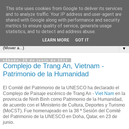
This site uses cookies from Google to deliver its services
and to analyze traffic. Your IP address and user-agent are
shared with Google along with performance and security
metrics to ensure quality of service, generate usage
statistics, and to detect and address abuse.
LEARN MORE
GOT IT
▼
sábado, 28 de junio de 2014
Complejo de Trang An, Vietnam -
Patrimonio de la Humanidad
El Comité del Patrimonio de la UNESCO ha declarado el
Complejo de Paisaje escénico de Trang An -
Viet Nam
en la
provincia de Ninh Binh como Patrimonio de la Humanidad,
de acuerdo con el Ministerio de Cultura, Deportes y Turismo
(MoCST). Fue homenajeado en la 38 ª Sesión del Comité
del Patrimonio de la UNESCO en Doha, Qatar, en 23 de
junio.