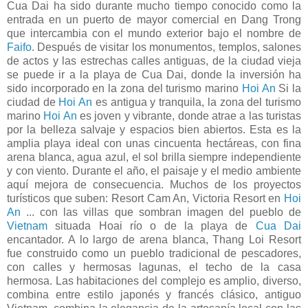
Cua Dai ha sido durante mucho tiempo conocido como la
entrada en un puerto de mayor comercial en Dang Trong
que intercambia con el mundo exterior bajo el nombre de
Faifo
. Después de visitar los monumentos, templos, salones
de actos y las estrechas calles antiguas, de la ciudad vieja
se puede ir a la playa de Cua Dai, donde la inversión ha
sido incorporado en la zona del turismo marino
Hoi An
Si la
ciudad de
Hoi An
es antigua y tranquila, la zona del turismo
marino
Hoi An
es joven y vibrante, donde atrae a las turistas
por la belleza salvaje y espacios bien abiertos. Esta es la
amplia playa ideal con unas cincuenta hectáreas, con fina
arena blanca, agua azul, el sol brilla siempre independiente
y con viento. Durante el año, el paisaje y el medio ambiente
aquí mejora de consecuencia. Muchos de los proyectos
turísticos que suben: Resort Cam An, Victoria Resort en
Hoi
An
... con las villas que sombran imagen del pueblo de
Vietnam
situada Hoai río o de la playa de
Cua Dai
encantador. A lo largo de arena blanca, Thang Loi Resort
fue construido como un pueblo tradicional de pescadores,
con calles y hermosas lagunas, el techo de la casa
hermosa. Las habitaciones del complejo es amplio, diverso,
combina entre estilo japonés y francés clásico, antiguo