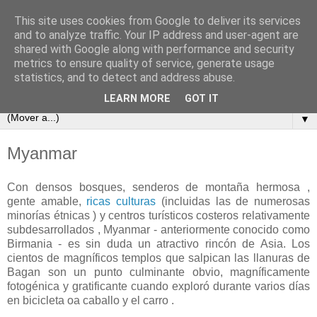
This site uses cookies from Google to deliver its services
and to analyze traffic. Your IP address and user-agent are
shared with Google along with performance and security
metrics to ensure quality of service, generate usage
statistics, and to detect and address abuse.
LEARN MORE
GOT IT
▼
Myanmar
Con densos bosques, senderos de montaña hermosa ,
gente amable,
ricas culturas
(incluidas las de numerosas
minorías étnicas ) y centros turísticos costeros relativamente
subdesarrollados , Myanmar - anteriormente conocido como
Birmania - es sin duda un atractivo rincón de Asia. Los
cientos de magníficos templos que salpican las llanuras de
Bagan son un punto culminante obvio, magníficamente
fotogénica y gratificante cuando exploró durante varios días
en bicicleta oa caballo y el carro .