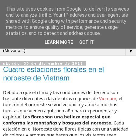
This site uses cookies from Google to deliver its services
and to analyze traffic. Your IP address and user-agent are
shared with Google along with performance and security
metrics to ensure quality of service, generate usage
statistics, and to detect and address abuse.
LEARN MORE
GOT IT
▼
sábado, 30 de diciembre de 2023
Cuatro estaciones florales en el
noroeste de Vietnam
Debido a que el clima y las condiciones del terreno son
bastante diferentes a las de otras regiones de
Vietnam
, el
turismo del noroeste se vuelve único y atrae a muchos
turistas que vienen aquí cada año para experimentar y
explorar.
Las flores son una belleza especial que
conforma las montañas y bosques del noroeste
. Cada
estación en el Noroeste tiene flores típicas con una variedad
de colores y aromas que hacen que los visitantes sean