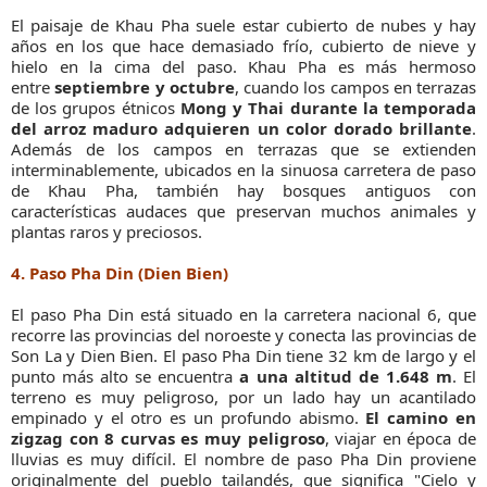
El paisaje de Khau Pha suele estar cubierto de nubes y hay
años en los que hace demasiado frío, cubierto de nieve y
hielo en la cima del paso. Khau Pha es más hermoso
entre
septiembre y octubre
, cuando los campos en terrazas
de los grupos étnicos
Mong y Thai durante la temporada
del arroz maduro adquieren un color dorado brillante
.
Además de los campos en terrazas que se extienden
interminablemente, ubicados en la sinuosa carretera de paso
de Khau Pha, también hay bosques antiguos con
características audaces que preservan muchos animales y
plantas raros y preciosos.
4. Paso Pha Din (Dien Bien)
El paso Pha Din está situado en la carretera nacional 6, que
recorre las provincias del noroeste y conecta las provincias de
Son La y Dien Bien. El paso Pha Din tiene 32 km de largo y el
punto más alto se encuentra
a una altitud de 1.648 m
. El
terreno es muy peligroso, por un lado hay un acantilado
empinado y el otro es un profundo abismo.
El camino en
zigzag con 8 curvas es muy peligroso
, viajar en época de
lluvias es muy difícil. El nombre de paso Pha Din proviene
originalmente del pueblo tailandés, que significa "Cielo y