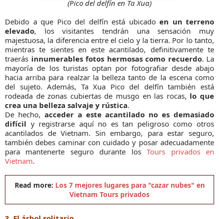
(Pico del delfín en Ta Xua)
Debido a que Pico del delfín está ubicado
en un terreno
elevado
, los visitantes tendrán una sensación muy
majestuosa, la diferencia entre el cielo y la tierra. Por lo tanto,
mientras te sientes en este acantilado, definitivamente te
traerás
innumerables fotos hermosas como recuerdo
. La
mayoría de los turistas optan por fotografiar desde abajo
hacia arriba para realzar la belleza tanto de la escena como
del sujeto. Además, Ta Xua Pico del delfín también está
rodeada de zonas cubiertas de musgo en las rocas,
lo que
crea una belleza salvaje y rústica
.
De hecho,
acceder a este acantilado no es demasiado
difícil
y registrarse aquí no es tan peligroso como otros
acantilados de Vietnam. Sin embargo, para estar seguro,
también debes caminar con cuidado y posar adecuadamente
para mantenerte seguro durante los
Tours privados en
Vietnam
.
Read more:
Los 7 mejores lugares para "cazar nubes" en
Vietnam Tours privados
3. El árbol solitario