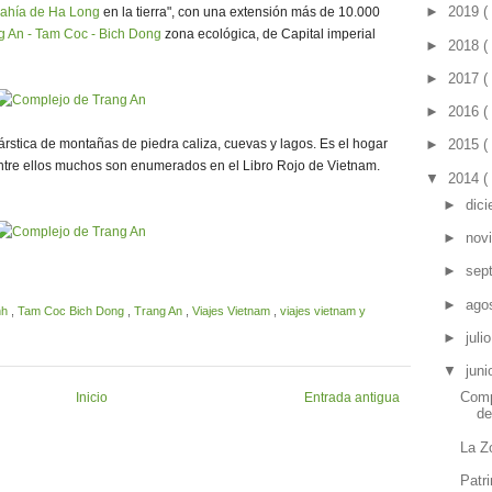
►
2019
(
ahía de Ha Long
en la tierra", con una extensión más de 10.000
g An - Tam Coc - Bich Dong
zona ecológica, de Capital imperial
►
2018
(
►
2017
(
►
2016
(
árstica de montañas de piedra caliza, cuevas y lagos. Es el hogar
►
2015
(
entre ellos muchos son enumerados en el Libro Rojo de Vietnam.
▼
2014
(
►
dic
►
nov
►
sep
►
ago
nh
,
Tam Coc Bich Dong
,
Trang An
,
Viajes Vietnam
,
viajes vietnam y
►
juli
▼
jun
Comp
Inicio
Entrada antigua
de
La Z
Patr