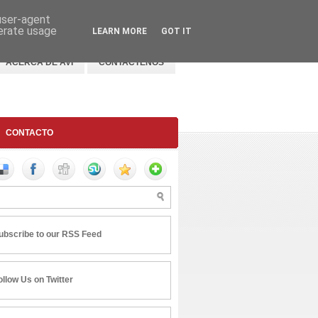
 user-agent
nerate usage
LEARN MORE
GOT IT
ACERCA DE AVI
CONTACTENOS
CONTACTO
ubscribe to our RSS Feed
ollow Us on Twitter