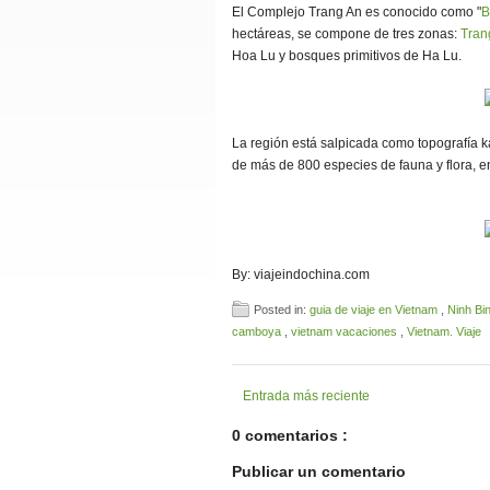
El Complejo Trang An es conocido como "
B
hectáreas, se compone de tres zonas:
Tran
Hoa Lu y bosques primitivos de Ha Lu.
La región está salpicada como topografía k
de más de 800 especies de fauna y flora, 
By: viajeindochina.com
Posted in:
guia de viaje en Vietnam
,
Ninh Bi
camboya
,
vietnam vacaciones
,
Vietnam. Viaje
Entrada más reciente
0 comentarios :
Publicar un comentario