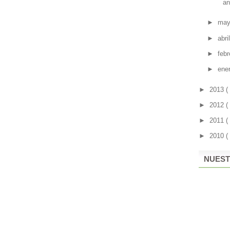
an
►
ma
►
abri
►
feb
►
ene
►
2013
(
►
2012
(
►
2011
(
►
2010
(
NUEST