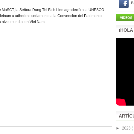
B
a de MoSCT, la Señora Dang Thi Bich Lien agradeció a la UNESCO
ietnam a adherirse seriamente a la Convención del Patrimonio
VIDEOS
a nivel mundial en Viet Nam.
¡HOLA
ARTÍC
►
2023
(