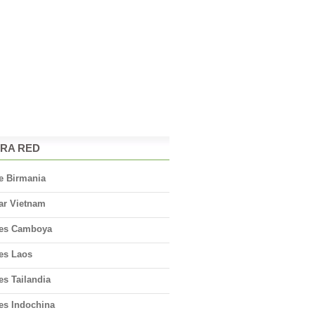
RA RED
e Birmania
ar Vietnam
jes Camboya
jes Laos
es Tailandia
es Indochina