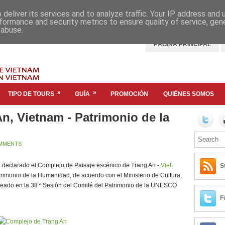
deliver its services and to analyze traffic. Your IP address and
formance and security metrics to ensure quality of service, ge
 abuse.
PÁGINA PRINCIPAL
»
»
TIPO DE TOURS
GUÍA
PROMOCIÓN
QUIÉNES SOMOS
n, Vietnam - Patrimonio de la
MMENTS
 declarado el Complejo de Paisaje escénico de Trang An -
Viet
S
rimonio de la Humanidad, de acuerdo con el Ministerio de Cultura,
ado en la 38 ª Sesión del Comité del Patrimonio de la UNESCO
F