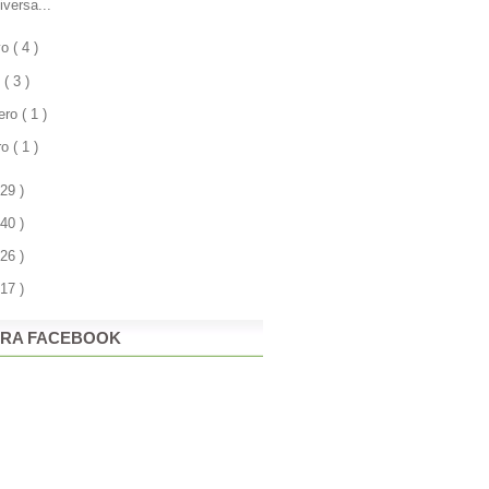
iversa...
yo
( 4 )
l
( 3 )
rero
( 1 )
ro
( 1 )
 29 )
 40 )
 26 )
 17 )
RA FACEBOOK