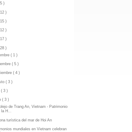
 5 )
 12 )
 15 )
 12 )
 17 )
 28 )
iembre
( 1 )
iembre
( 5 )
tiembre
( 4 )
sto
( 3 )
o
( 3 )
io
( 3 )
lejo de Trang An, Vietnam - Patrimonio
 la H...
ona turística del mar de Hoi An
imonios mundiales en Vietnam celebran