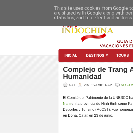
This site uses cookies from Google to 
are shared with Google along with per
statistics, and to detect and address
»
INICIAL
DESTINOS
TOURS
Complejo de Trang A
Humanidad
4:41
VIAJES A VIETNAM
NO CO
El Comité del Patrimonio de la UNESCO ha
Nam
en la provincia de Ninh Binh como Pat
Deportes y Turismo (MoCST). Fue homenaje
en Doha, Qatar, en 23 de junio.