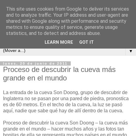
This site uses cookies from Google to deliver its services
and to analyze traffic. Your IP address and user-agent are
shared with Google along with performance and security
metrics to ensure quality of service, generate usage
statistics, and to detect and address abuse.
LEARN MORE
GOT IT
▼
lunes, 20 de junio de 2011
Proceso de descubrir la cueva más
grande en el mundo
La entrada de la cueva Son Doong, grupo de descubrir de
Inglaterra no se pasan por una pared de piedra, pronostica
es de 60 metros. En el techo de la cueva, la luz se pasó
aquí, nadie que sabe qué hay de allí dentro de la cueva.
Proceso de descubrir la cueva Son Doong – la cueva más
grande en el mundo – hacer muchos años y las fotos tan
bonitas de ella se representa muchos países en el mundo.