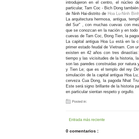
introdujeron en el centro, el núcleo
particular, Tam Coc - Bich Dong tambié
de Ninh Hai-distrito de
Hoa Lu-Ninh Bin
La arquitectura hermosa, antigua, tem
del Sur" , con muchas cuevas con mezcl
que se conozcan en la nación y en todo
cuevas de Tam Coc, Đong Tien, la pagod
La capital antigua Hoa Lu está en la c
primer estado feudal de Vietnam. Con un
existen en 42 años con tres dinastías
tiempo y las vicisitudes de la historia, l
son las paredes construidas por natura y
y Tien Le; que es el templo del rey Di
simulación de la capital antigua Hoa Lu
cerveza Cua Dong, la pagoda Nhat Tru
Este será signo brillante de la historia 
en particular sientan respeto y orgullo.
Posted in:
Entrada más reciente
0 comentarios :