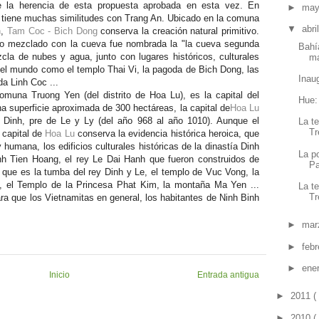
 de la herencia de esta propuesta aprobada en esta vez. En
►
ma
n tiene muchas similitudes con Trang An. Ubicado en la comuna
▼
abri
h
,
Tam Coc - Bich Dong
conserva la creación natural primitivo.
plo mezclado con la cueva fue nombrada la "la cueva segunda
Bahí
a de nubes y agua, junto con lugares históricos, culturales
ma
 el mundo como el templo Thai Vi, la pagoda de Bich Dong, las
Inaug
a Linh Coc ...
omuna Truong Yen (del distrito de Hoa Lu), es la capital del
Hue:
a superficie aproximada de 300 hectáreas, la capital de
Hoa Lu
: Dinh, pre de Le y Ly (del año 968 al año 1010). Aunque el
La t
Tr
a capital de
Hoa Lu
conserva la evidencia histórica heroica, que
 humana, los edificios culturales históricas de la dinastía Dinh
La p
nh Tien Hoang, el rey Le Dai Hanh que fueron construidos de
Pa
; que es la tumba del rey Dinh y Le, el templo de Vuc Vong, la
, el Templo de la Princesa Phat Kim, la montaña Ma Yen ...
La t
Tr
para que los Vietnamitas en general, los habitantes de Ninh Binh
►
mar
►
feb
►
ene
Inicio
Entrada antigua
►
2011
(
►
2010
(