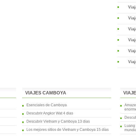
Viaj
Via
Via
Viaj
Viaj
Viaj
VIAJES CAMBOYA
VIAJ
Esenciales de Camboya
Amaze 
enorme
Descubrir Angkor Wat 4 dias
Descub
Descubrir Vietnam y Camboya 13 dias
Luang 
Los mejores sitios de Vietnam y Camboya 15 días
mundia