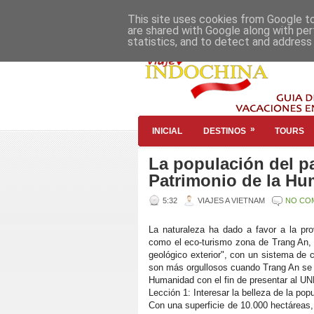
This site uses cookies from Google to 
are shared with Google along with per
statistics, and to detect and address
»
INICIAL
DESTINOS
TOURS
La populación del pa
Patrimonio de la H
5:32
VIAJES A VIETNAM
NO CO
La naturaleza ha dado a favor a la pr
como el eco-turismo zona de Trang An, 
geológico exterior", con un sistema de
son más orgullosos cuando Trang An se e
Humanidad con el fin de presentar al 
Lección 1: Interesar la belleza de la pop
Con una superficie de 10.000 hectáreas