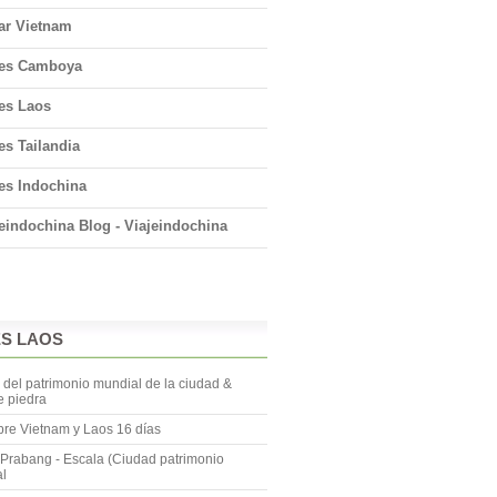
ar Vietnam
jes Camboya
jes Laos
es Tailandia
es Indochina
eindochina Blog - Viajeindochina
ES LAOS
del patrimonio mundial de la ciudad &
 piedra
re Vietnam y Laos 16 días
Prabang - Escala (Ciudad patrimonio
l