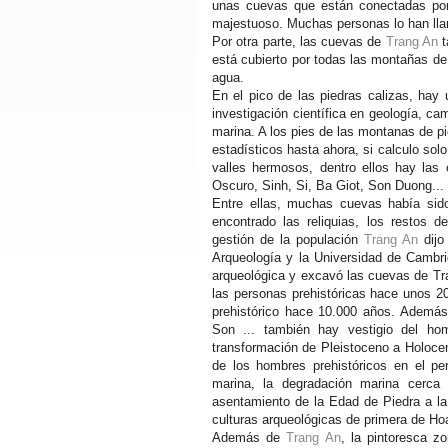
unas cuevas que están conectadas por
majestuoso. Muchas personas lo han lla
Por otra parte, las cuevas de
Trang An
t
está cubierto por todas las montañas d
agua.
En el pico de las piedras calizas, hay
investigación científica en geología, ca
marina. A los pies de las montanas de p
estadísticos hasta ahora, si calculo so
valles hermosos, dentro ellos hay las
Oscuro, Sinh, Si, Ba Giot, Son Duong...
Entre ellas, muchas cuevas había sido
encontrado las reliquias, los restos d
gestión de la populación
Trang An
dijo
Arqueología y la Universidad de Cambri
arqueológica y excavó las cuevas de Tr
las personas prehistóricas hace unos 2
prehistórico hace 10.000 años. Ademá
Son ... también hay vestigio del ho
transformación de Pleistoceno a Holoce
de los hombres prehistóricos en el pe
marina, la degradación marina cerca
asentamiento de la Edad de Piedra a la
culturas arqueológicas de primera de H
Además de
Trang An
, la pintoresca 