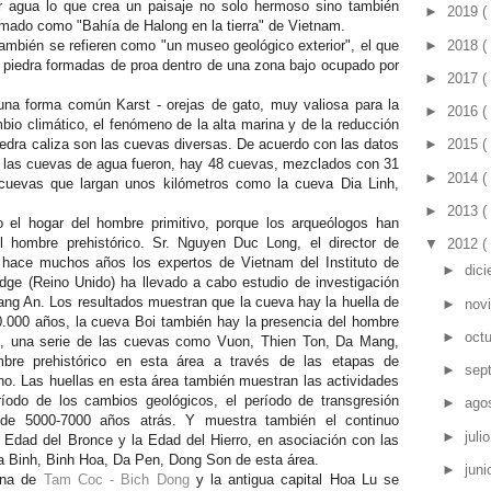
 agua lo que crea un paisaje no solo hermoso sino también
►
2019
(
mado como "Bahía de Halong en la tierra" de Vietnam.
►
2018
(
ambién se refieren como "un museo geológico exterior", el que
e piedra formadas de proa dentro de una zona bajo ocupado por
►
2017
(
 una forma común Karst - orejas de gato, muy valiosa para la
►
2016
(
mbio climático, el fenómeno de la alta marina y de la reducción
iedra caliza son las cuevas diversas. De acuerdo con las datos
►
2015
(
lo las cuevas de agua fueron, hay 48 cuevas, mezclados con 31
►
2014
(
 cuevas que largan unos kilómetros como la cueva Dia Linh,
►
2013
(
 el hogar del hombre primitivo, porque los arqueólogos han
el hombre prehistórico. Sr. Nguyen Duc Long, el director de
▼
2012
(
 hace muchos años los expertos de Vietnam del Instituto de
►
dic
dge (Reino Unido) ha llevado a cabo estudio de investigación
ang An. Los resultados muestran que la cueva hay la huella de
►
nov
0.000 años, la cueva Boi también hay la presencia del hombre
►
oct
s, una serie de las cuevas como Vuon, Thien Ton, Da Mang,
mbre prehistórico en esta área a través de las etapas de
►
sep
no. Las huellas en esta área también muestran las actividades
ríodo de los cambios geológicos, el período de transgresión
►
ago
 de 5000-7000 años atrás. Y muestra también el continuo
►
juli
 Edad del Bronce y la Edad del Hierro, en asociación con las
oa Binh, Binh Hoa, Da Pen, Dong Son de esta área.
►
jun
zona de
Tam Coc - Bich Dong
y la antigua capital Hoa Lu se