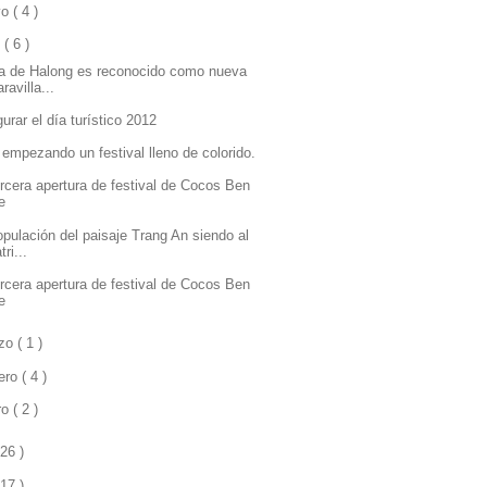
yo
( 4 )
l
( 6 )
a de Halong es reconocido como nueva
ravilla...
urar el día turístico 2012
 empezando un festival lleno de colorido.
ercera apertura de festival de Cocos Ben
e
opulación del paisaje Trang An siendo al
tri...
ercera apertura de festival de Cocos Ben
e
zo
( 1 )
rero
( 4 )
ro
( 2 )
 26 )
 17 )