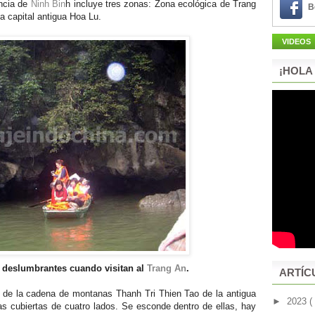
incia de
Ninh Bin
h incluye tres zonas: Zona ecológica de Trang
B
a capital antigua Hoa Lu.
VIDEOS
¡HOLA
n deslumbrantes cuando visitan al
Trang An
.
ARTÍC
e de la cadena de montanas Thanh Tri Thien Tao de la antigua
►
2023
(
as cubiertas de cuatro lados. Se esconde dentro de ellas, hay