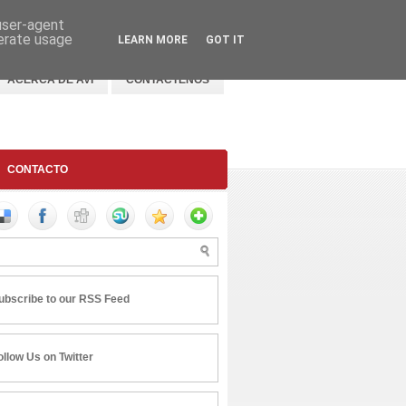
 user-agent
nerate usage
LEARN MORE
GOT IT
ACERCA DE AVI
CONTACTENOS
CONTACTO
ubscribe to our RSS Feed
ollow Us on Twitter