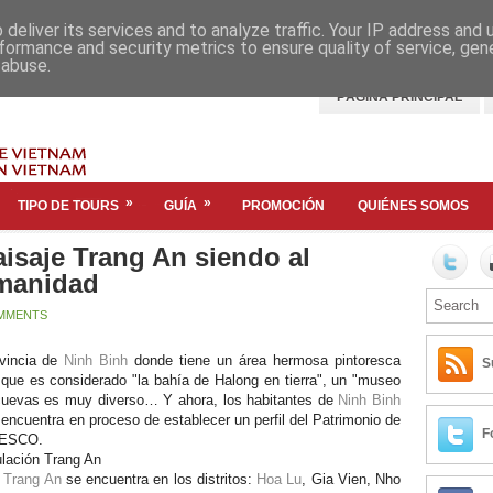
deliver its services and to analyze traffic. Your IP address and
formance and security metrics to ensure quality of service, ge
 abuse.
PÁGINA PRINCIPAL
»
»
TIPO DE TOURS
GUÍA
PROMOCIÓN
QUIÉNES SOMOS
isaje Trang An siendo al
umanidad
MMENTS
ovincia de
Ninh Binh
donde tiene un área hermosa pintoresca
S
que es considerado "la bahía de Halong en tierra", un "museo
 cuevas es muy diverso… Y ahora, los habitantes de
Ninh Binh
ncuentra en proceso de establecer un perfil del Patrimonio de
F
UNESCO.
ulación Trang An
,
Trang An
se encuentra en los distritos:
Hoa Lu
, Gia Vien, Nho