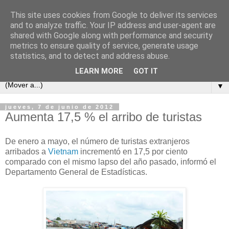
This site uses cookies from Google to deliver its services
and to analyze traffic. Your IP address and user-agent are
shared with Google along with performance and security
metrics to ensure quality of service, generate usage
statistics, and to detect and address abuse.
LEARN MORE
GOT IT
▼
jueves, 7 de junio de 2012
Aumenta 17,5 % el arribo de turistas
De enero a mayo, el número de turistas extranjeros
arribados a
Vietnam
incrementó en 17,5 por ciento
comparado con el mismo lapso del año pasado, informó el
Departamento General de Estadísticas.