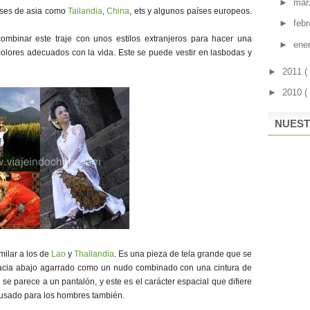
►
mar
íses de asia como
Tailandia
,
China
, ets y algunos países europeos.
►
feb
ombinar este traje con unos estilos extranjeros para hacer una
►
ene
colores adecuados con la vida. Este se puede vestir en lasbodas y
►
2011
(
►
2010
(
NUEST
imilar a los de
Lao
y
Thailandia
. Es una pieza de tela grande que se
 hacia abajo agarrado como un nudo combinado con una cintura de
e parece a un pantalón, y este es el carácter espacial que difiere
r usado para los hombres también.