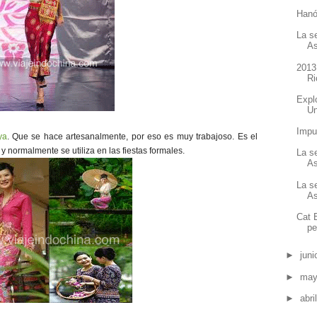
Hanó
La s
As
2013
Ri
Expl
Un
Impu
ya
. Que se hace artesanalmente, por eso es muy trabajoso. Es el
 y normalmente se utiliza en las fiestas formales.
La s
As
La s
As
Cat 
pe
►
jun
►
ma
►
abri