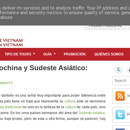
deliver its services and to analyze traffic. Your IP address and
formance and security metrics to ensure quality of service, ge
 abuse.
PÁGINA PRINCIPAL
»
»
TIPO DE TOURS
GUÍA
PROMOCIÓN
QUIÉNES SOMOS
ochina y Sudeste Asiático:
MMENTS
se también es una señal muy importante para poder diferencia entre
S
da país tiene un traje que representa su
cultura
, este se denomina
raje tradicional
no solo es la belleza de la
cultura
de cada país, sino
o pone. En los once países hermanos del área del
Sudeste Asiática,
F
u traje propio, pero de esta u otra forma, aunque se parecen, hay