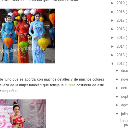
el estilo, sino por el material que es la famosa seda.
►
2019
(
►
2018
(
►
2017
(
►
2016
(
►
2015
(
►
2014
(
►
2013
(
▼
2012
(
►
dic
►
nov
a de tuno que se aborda con muchos detalles y de muchos colores
elleza de la mujer también que refleja la
cultura
costurera de este
►
oct
uy pequeñas.
►
sep
►
ago
▼
juli
Las 
pr