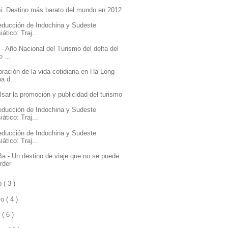
i: Destino más barato del mundo en 2012
educción de Indochina y Sudeste
iático: Traj...
 - Año Nacional del Turismo del delta del
o ...
oración de la vida cotidiana en Ha Long-
a d...
lsar la promoción y publicidad del turismo
educción de Indochina y Sudeste
iático: Traj...
educción de Indochina y Sudeste
iático: Traj...
Ba - Un destino de viaje que no se puede
rder
io
( 3 )
yo
( 4 )
l
( 6 )