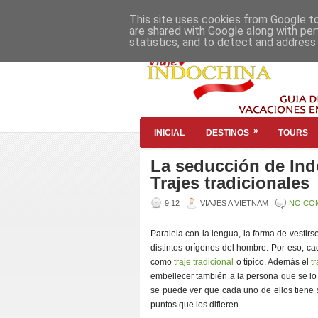
This site uses cookies from Google to 
are shared with Google along with per
statistics, and to detect and address
»
INICIAL
DESTINOS
TOURS
La seducción de Ind
Trajes tradicionales
9:12
VIAJES A VIETNAM
NO CO
Paralela con la lengua, la forma de vestir
distintos orígenes del hombre. Por eso, ca
como
traje tradicional
o típico. Además el
t
embellecer también a la persona que se l
se puede ver que cada uno de ellos tiene s
puntos que los difieren.