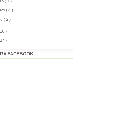
zo
( 1 )
rero
( 4 )
ro
( 2 )
 26 )
 17 )
RA FACEBOOK