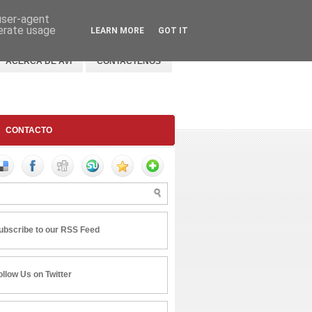
 user-agent
nerate usage
LEARN MORE
GOT IT
ACERCA DE AVI
CONTACTENOS
CONTACTO
ubscribe to our RSS Feed
ollow Us on Twitter