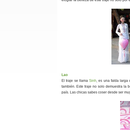
elogiar la belleza de este traje no solo por 
Lao
El traje se llama
Sinh
, es una falda larg
también. Este traje no solo demuestra la b
país. Las chicas sabes coser desde ser m