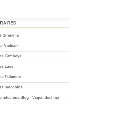
RA RED
e Birmania
ar Vietnam
jes Camboya
jes Laos
es Tailandia
es Indochina
eindochina Blog - Viajeindochina