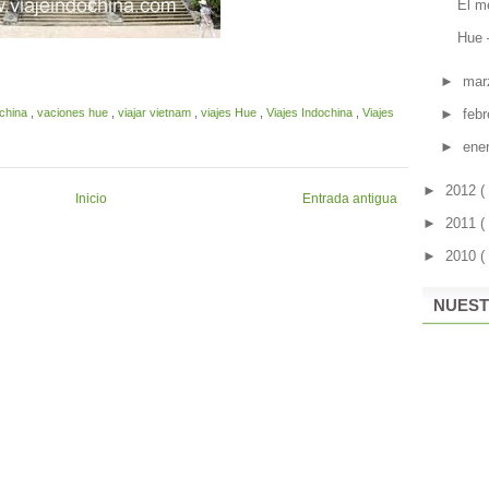
El m
Hue 
►
mar
ochina
,
vaciones hue
,
viajar vietnam
,
viajes Hue
,
Viajes Indochina
,
Viajes
►
feb
►
ene
►
2012
(
Inicio
Entrada antigua
►
2011
(
►
2010
(
NUEST