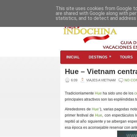
This site uses cookies from Google to 
are shared with Google along with per
statistics, and to detect and address
»
INICIAL
DESTINOS
TOURS
Hue – Vietnam centr
6:09
VIAJES A VIETNAM
NO CO
Tradicionlamente
Hue
ha sido uno de los
c
principales atractivos son las espléndida
Alrededores de
Hue
¨), varias pagodas not
primer festival de
Hue
, con espectáculos l
repitió al año siguiente y se albergan esp
esa época es aconsejable reservar con ant