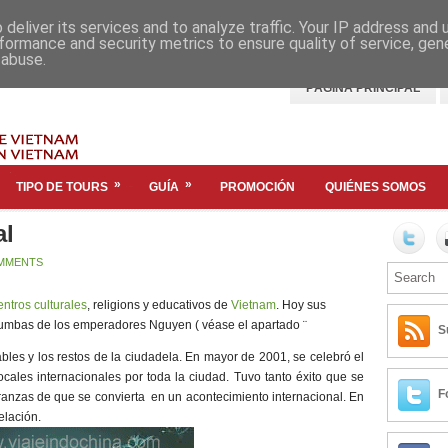
deliver its services and to analyze traffic. Your IP address and
formance and security metrics to ensure quality of service, ge
 abuse.
PÁGINA PRINCIPAL
»
»
TIPO DE TOURS
GUÍA
PROMOCIÓN
QUIÉNES SOMOS
al
MMENTS
entros culturales
, religions y educativos de
Vietnam
. Hoy sus
s tumbas de los emperadores Nguyen ( véase el apartado ¨
S
ables y los restos de la ciudadela. En mayor de 2001, se celebró el
ocales internacionales por toda la ciudad. Tuvo tanto éxito que se
F
eranzas de que se convierta en un acontecimiento internacional. En
elación.