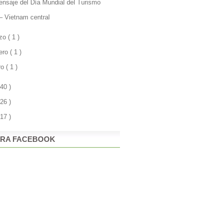
ensaje del Día Mundial del Turismo
– Vietnam central
zo
( 1 )
rero
( 1 )
ro
( 1 )
 40 )
 26 )
 17 )
RA FACEBOOK