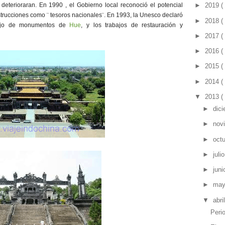
eterioraran. En 1990 , el Gobierno local reconoció el potencial
►
2019
(
onstrucciones como ¨ tesoros nacionales¨. En 1993, la Unesco declaró
►
2018
(
jo de monumentos de
Hue
, y los trabajos de restauración y
►
2017
(
►
2016
(
►
2015
(
►
2014
(
▼
2013
(
►
dic
►
nov
►
oct
►
juli
►
jun
►
ma
▼
abri
Peri