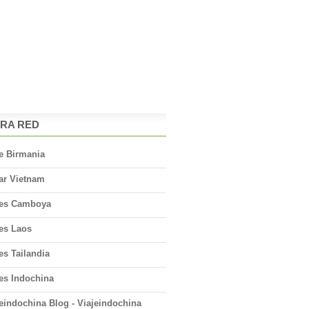
RA RED
e Birmania
ar Vietnam
jes Camboya
jes Laos
es Tailandia
es Indochina
eindochina Blog - Viajeindochina