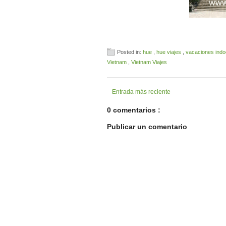
Posted in:
hue
,
hue viajes
,
vacaciones ind
Vietnam
,
Vietnam Viajes
Entrada más reciente
0 comentarios :
Publicar un comentario