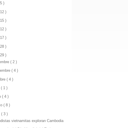
 5 )
 12 )
 15 )
 12 )
 17 )
 28 )
 29 )
iembre
( 2 )
iembre
( 4 )
ubre
( 4 )
o
( 1 )
io
( 4 )
yo
( 8 )
l
( 3 )
odistas vietnamitas exploran Cambodia