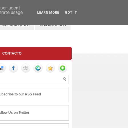
 user-agent
nerate usage
LEARN MORE
GOT IT
ACERCA DE AVI
CONTACTENOS
CONTACTO
ubscribe to our RSS Feed
ollow Us on Twitter