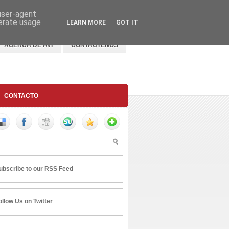
 user-agent
nerate usage
LEARN MORE
GOT IT
ACERCA DE AVI
CONTACTENOS
CONTACTO
ubscribe to our RSS Feed
ollow Us on Twitter