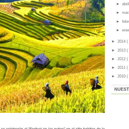
►
abri
►
mar
►
feb
►
ene
►
2014
(
►
2013
(
►
2012
(
►
2011
(
►
2010
(
NUEST