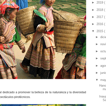
►
2019
(
►
2018
(
►
2017
(
►
2016
(
▼
2015
(
►
dic
►
nov
►
oct
►
sep
►
ago
►
jun
▼
ma
Hano
má
l dedicado a promover la belleza de la naturaleza y la diversidad
Inau
pectáculos pirotécnicos.
S