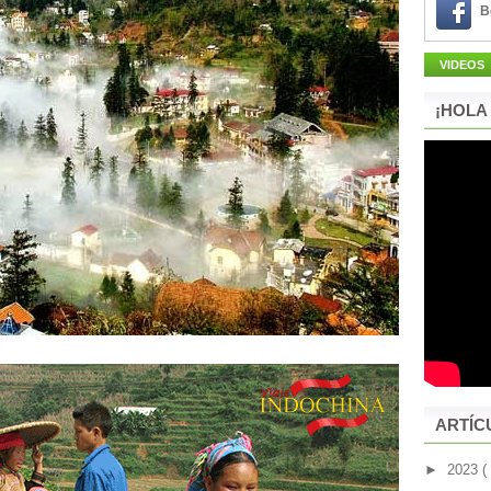
B
VIDEOS
¡HOLA
ARTÍC
►
2023
(