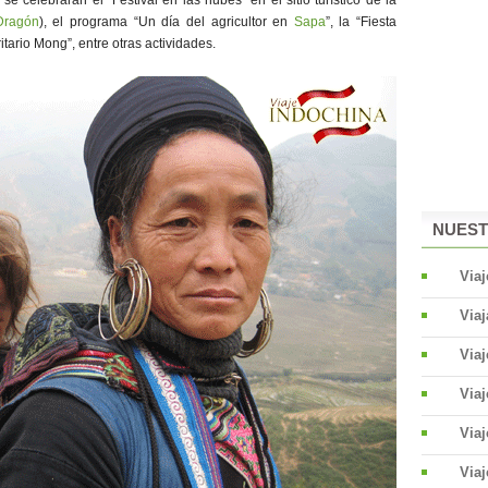
e celebrarán el “Festival en las nubes” en el sitio turístico de la
Dragón
), el programa “Un día del agricultor en
Sapa
”, la “Fiesta
itario Mong”, entre otras actividades.
NUEST
Viaj
Viaj
Via
Via
Viaj
Viaj