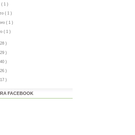
l
( 1 )
zo
( 1 )
rero
( 1 )
ro
( 1 )
 28 )
 29 )
 40 )
 26 )
 17 )
RA FACEBOOK