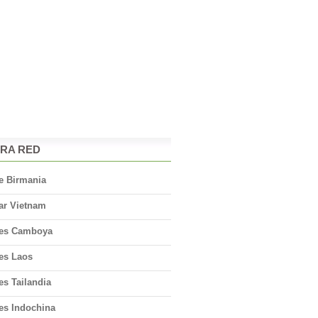
RA RED
e Birmania
ar Vietnam
jes Camboya
jes Laos
es Tailandia
es Indochina