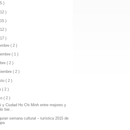
 5 )
 12 )
 15 )
 12 )
 17 )
iembre
( 2 )
iembre
( 1 )
ubre
( 2 )
tiembre
( 2 )
sto
( 2 )
io
( 2 )
yo
( 2 )
i y Ciudad Ho Chi Minh entre mejores y
s bar...
guran semana cultural – turística 2015 de
apa