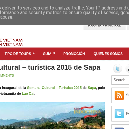
deliver its services and to analyze traffic. Your IP address and
formance and security metrics to ensure quality of service, ge
 abuse.
PÁGINA PRINCIPAL
»
»
TIPO DE TOURS
GUÍA
PROMOCIÓN
QUIÉNES SOMOS
tural – turística 2015 de Sapa
OMMENTS
a inaugural de la
Semana Cultural – Turística 2015
de
Sapa
, polo
rvietnamita de
Lao Cai
.
S
F