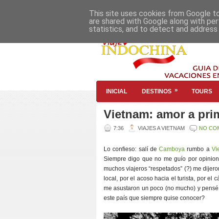
This site uses cookies from Google to 
are shared with Google along with per
statistics, and to detect and address
»
INICIAL
DESTINOS
TOURS
Vietnam: amor a prim
7:36
VIAJES A VIETNAM
NO CO
Lo confieso: salí de
Camboya
rumbo a
Vi
Siempre digo que no me guío por opinion
muchos viajeros “respetados” (?) me dijero
local, por el acoso hacia el turista, por el
me asustaron un poco (no mucho) y pensé: 
este país que siempre quise conocer?