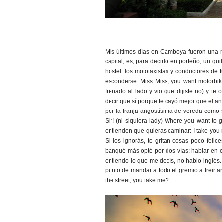
Mis últimos días en Camboya fueron una m
capital, es, para decirlo en porteño, un qu
hostel: los mototaxistas y conductores de 
esconderse. Miss Miss, you want motorbik
frenado al lado y vio que dijiste no) y te
decir que sí porque te cayó mejor que el an
por la franja angostísima de vereda como s
Sir! (ni siquiera lady) Where you want to
entienden que quieras caminar: I take you m
Si los ignorás, te gritan cosas poco fel
banqué más opté por dos vías: hablar en ca
entiendo lo que me decís, no hablo inglés.
punto de mandar a todo el gremio a freir a
the street, you take me?