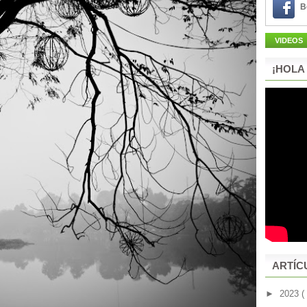
B
VIDEOS
¡HOLA
ARTÍC
►
2023
(