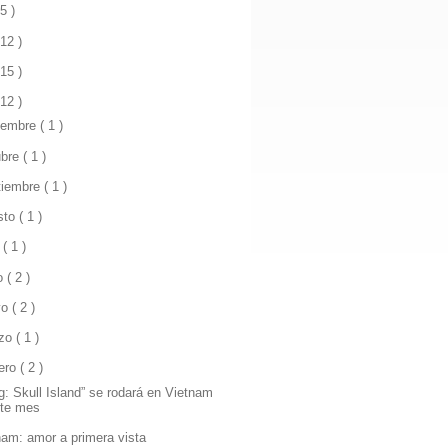
 5 )
 12 )
 15 )
 12 )
iembre
( 1 )
ubre
( 1 )
tiembre
( 1 )
sto
( 1 )
o
( 1 )
io
( 2 )
yo
( 2 )
zo
( 1 )
rero
( 2 )
g: Skull Island” se rodará en Vietnam
te mes
nam: amor a primera vista