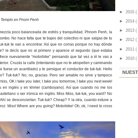
►
2015
(
Templo en Pnom Penh
►
2014
(
►
2013
(
ezcla poco balanceada de estrés y tranquilidad. Phnom Penh, la
ilombo. No hace falta que te bajes del colectivo ni que salgas de tu
►
2012
(
tuk-tuk te van a encontrar. Así que no corras porque no hay dónde
►
2011
(
e? le decís que no al primero y aparece el segundo (que estaba
 ofrece nuevamente “motorbike” pensando que tal vez a él le vas a
►
2010
(
terior. Cruzás la calle (intentando que no te atropellen y caminando
i fuese un acantilado) y te persigue el conductor de tuk-tuk: Hello
NUEST
 go? Tuk-tuk? No, no, gracias. Pero ser amable no sirve y tampoco
iss, OK I take you later, I take you tomorrow, I take you next week!
ices en inglés y en khmer (camboyano). Así que cuando no me los
stellano o ser irónica en inglés. Miss Miss, tuk-tuk, you want? No
 Ahí se desconciertan: Tuk-tuk? Cheap? Y la otra, cuando estuve a
rroz: Miss! Where are you going? Motorbike! Oh, ok, I need to cross