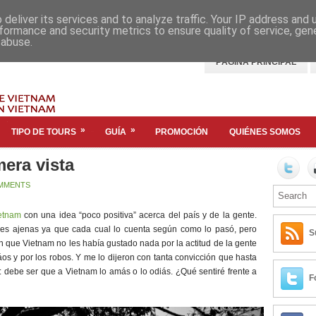
deliver its services and to analyze traffic. Your IP address and
formance and security metrics to ensure quality of service, ge
 abuse.
PÁGINA PRINCIPAL
»
»
TIPO DE TOURS
GUÍA
PROMOCIÓN
QUIÉNES SOMOS
era vista
MMENTS
etnam
con una idea “poco positiva” acerca del país y de la gente.
es ajenas ya que cada cual lo cuenta según como lo pasó, pero
S
n que Vietnam no les había gustado nada por la actitud de la gente
 cáos y por los robos. Y me lo dijeron con tanta convicción que hasta
debe ser que a Vietnam lo amás o lo odiás. ¿Qué sentiré frente a
F