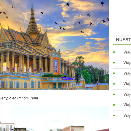
NUEST
Viaj
Viaj
Via
Via
Viaj
Templo en Phnom Penh
Viaj
Viaj