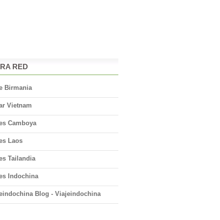
RA RED
e Birmania
ar Vietnam
jes Camboya
jes Laos
es Tailandia
es Indochina
eindochina Blog - Viajeindochina