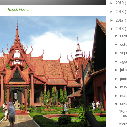
►
2019
(
Hanoi, Vietnam
►
2018
(
►
2017
(
▼
2016
(
►
nov
►
oct
►
sep
►
ago
►
juli
►
jun
►
ma
►
mar
▼
feb
“Kon
es
Viet