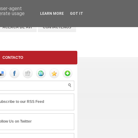
 user-agent
nerate usage
LEARN MORE
GOT IT
ACERCA DE AVI
CONTACTENOS
CONTACTO
ubscribe to our RSS Feed
ollow Us on Twitter