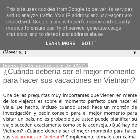
This site uses cookies from Google to deliver its services
and to analyze traffic. Your IP address and user-agent are
shared with Google along with performance and security
metrics to ensure quality of service, generate usage
statistics, and to detect and address abuse.
LEARN MORE
GOT IT
▼
lunes, 18 de septiembre de 2017
¿Cuándo debería ser el mejor momento
para hacer sus vacaciones en Vietnam?
Una de las preguntas muy importantes que vienen en mente
de los viajeros es sobre el momento perfecto para hacer el
viaje. De hecho, incluso cuando usted hace un montón de
investigación y pedir consejo para el mejor momento para
visitar un país, no es probable que usted puede planificar su
viaje suceden exactamente como se le aconseja. ¿Qué hay de
Vietnam? ¿Cuándo debería ser el mejor momento para hacer
sus
vacaciones en Vietnam
? Simplemente tómalo con calma,