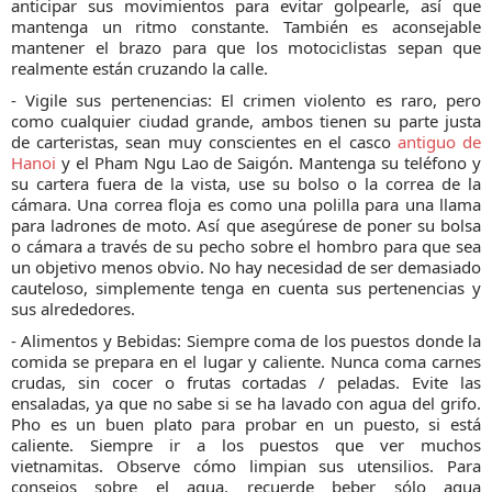
anticipar sus movimientos para evitar golpearle, así que
mantenga un ritmo constante. También es aconsejable
mantener el brazo para que los motociclistas sepan que
realmente están cruzando la calle.
- Vigile sus pertenencias: El crimen violento es raro, pero
como cualquier ciudad grande, ambos tienen su parte justa
de carteristas, sean muy conscientes en el casco
antiguo de
Hanoi
y el Pham Ngu Lao de Saigón. Mantenga su teléfono y
su cartera fuera de la vista, use su bolso o la correa de la
cámara. Una correa floja es como una polilla para una llama
para ladrones de moto. Así que asegúrese de poner su bolsa
o cámara a través de su pecho sobre el hombro para que sea
un objetivo menos obvio. No hay necesidad de ser demasiado
cauteloso, simplemente tenga en cuenta sus pertenencias y
sus alrededores.
- Alimentos y Bebidas: Siempre coma de los puestos donde la
comida se prepara en el lugar y caliente. Nunca coma carnes
crudas, sin cocer o frutas cortadas / peladas. Evite las
ensaladas, ya que no sabe si se ha lavado con agua del grifo.
Pho es un buen plato para probar en un puesto, si está
caliente. Siempre ir a los puestos que ver muchos
vietnamitas. Observe cómo limpian sus utensilios. Para
consejos sobre el agua, recuerde beber sólo agua