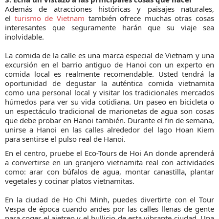
Además de atracciones históricas y paisajes naturales,
el
turismo de Vietnam
también ofrece muchas otras cosas
interesantes que seguramente harán que su viaje sea
inolvidable.
La comida de la calle es una marca especial de Vietnam y una
excursión en el barrio antiguo de Hanoi con un experto en
comida local es realmente recomendable. Usted tendrá la
oportunidad de degustar la auténtica comida vietnamita
como una personal local y visitar los tradicionales mercados
húmedos para ver su vida cotidiana. Un paseo en bicicleta o
un espectáculo tradicional de marionetas de agua son cosas
que debe probar en Hanoi también. Durante el fin de semana,
unirse a Hanoi en las calles alrededor del lago Hoan Kiem
para sentirse el pulso real de Hanoi.
En el centro, pruebe el Eco-Tours de Hoi An donde aprenderá
a convertirse en un granjero vietnamita real con actividades
como: arar con búfalos de agua, montar canastilla, plantar
vegetales y cocinar platos vietnamitas.
En la ciudad de Ho Chi Minh, puedes divertirte con el Tour
Vespa de época cuando andes por las calles llenas de gente
para coger el ajetreo y el bullicio de esta vibrante ciudad. Una