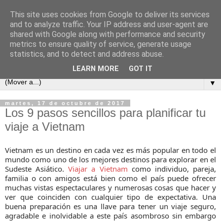
This site uses cookies from Google to deliver its services
and to analyze traffic. Your IP address and user-agent are
shared with Google along with performance and security
metrics to ensure quality of service, generate usage
statistics, and to detect and address abuse.
LEARN MORE
GOT IT
▼
martes, 17 de octubre de 2017
Los 9 pasos sencillos para planificar tu
viaje a Vietnam
Vietnam es un destino en cada vez es más popular en todo el
mundo como uno de los mejores destinos para explorar en el
Sudeste Asiático.
Viajar a Vietnam
como individuo, pareja,
familia o con amigos está bien como el país puede ofrecer
muchas vistas espectaculares y numerosas cosas que hacer y
ver que coinciden con cualquier tipo de expectativa. Una
buena preparación es una llave para tener un viaje seguro,
agradable e inolvidable a este país asombroso sin embargo