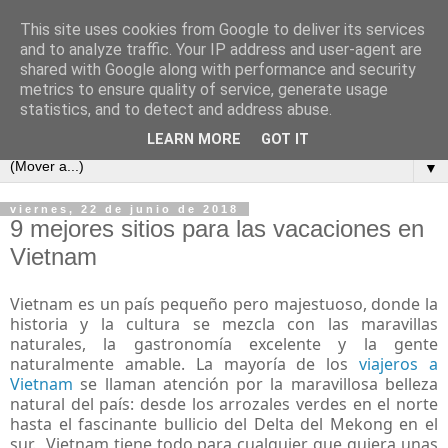
This site uses cookies from Google to deliver its services
and to analyze traffic. Your IP address and user-agent are
shared with Google along with performance and security
metrics to ensure quality of service, generate usage
statistics, and to detect and address abuse.
LEARN MORE
GOT IT
▼
viernes, 22 de junio de 2018
9 mejores sitios para las vacaciones en
Vietnam
Vietnam es un país pequeño pero majestuoso, donde la
historia y la cultura se mezcla con las maravillas
naturales, la gastronomía excelente y la gente
naturalmente amable. La mayoría de los
viajeros a
Vietnam
se llaman atención por la maravillosa belleza
natural del país: desde los arrozales verdes en el norte
hasta el fascinante bullicio del Delta del Mekong en el
sur. Vietnam tiene todo para cualquier que quiera unas