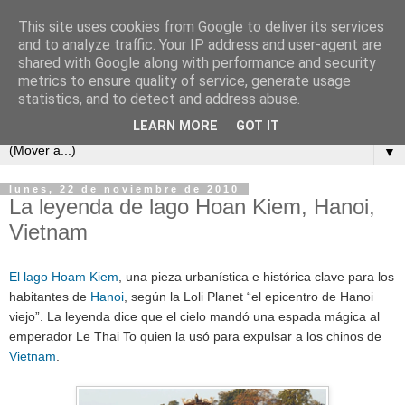
This site uses cookies from Google to deliver its services
and to analyze traffic. Your IP address and user-agent are
shared with Google along with performance and security
metrics to ensure quality of service, generate usage
statistics, and to detect and address abuse.
LEARN MORE
GOT IT
▼
lunes, 22 de noviembre de 2010
La leyenda de lago Hoan Kiem, Hanoi,
Vietnam
El lago Hoam Kiem
, una pieza urbanística e histórica clave para los
habitantes de
Hanoi
, según la Loli Planet “el epicentro de Hanoi
viejo”. La leyenda dice que el cielo mandó una espada mágica al
emperador Le Thai To quien la usó para expulsar a los chinos de
Vietnam
.