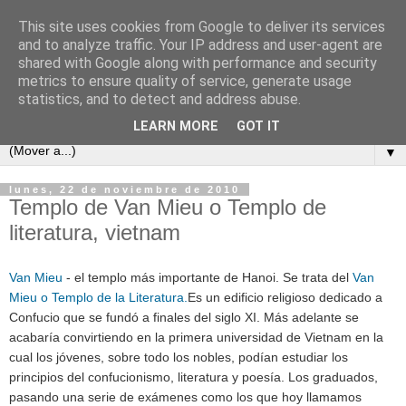
This site uses cookies from Google to deliver its services
and to analyze traffic. Your IP address and user-agent are
shared with Google along with performance and security
metrics to ensure quality of service, generate usage
statistics, and to detect and address abuse.
LEARN MORE
GOT IT
▼
lunes, 22 de noviembre de 2010
Templo de Van Mieu o Templo de
literatura, vietnam
Van Mieu
- el templo más importante de Hanoi. Se trata del
Van
Mieu o Templo de la Literatura.
Es un edificio religioso dedicado a
Confucio que se fundó a finales del siglo XI. Más adelante se
acabaría convirtiendo en la primera universidad de Vietnam en la
cual los jóvenes, sobre todo los nobles, podían estudiar los
principios del confucionismo, literatura y poesía. Los graduados,
pasando una serie de exámenes como los que hoy llamamos