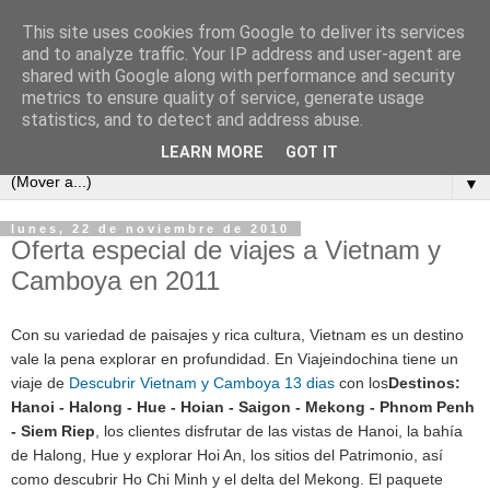
This site uses cookies from Google to deliver its services
and to analyze traffic. Your IP address and user-agent are
shared with Google along with performance and security
metrics to ensure quality of service, generate usage
statistics, and to detect and address abuse.
LEARN MORE
GOT IT
▼
lunes, 22 de noviembre de 2010
Oferta especial de viajes a Vietnam y
Camboya en 2011
Con su variedad de paisajes y rica cultura, Vietnam es un destino
vale la pena explorar en profundidad.
En Viajeindochina tiene un
viaje de
Descubrir Vietnam y Camboya 13 dias
con los
Destinos:
Hanoi - Halong - Hue - Hoian - Saigon - Mekong - Phnom Penh
- Siem Riep
, los clientes disfrutar de las vistas de Hanoi,
la bahía
de Halong, Hue y explorar Hoi An, los sitios del Patrimonio, así
como descubrir Ho Chi Minh y el delta del Mekong.
El paquete