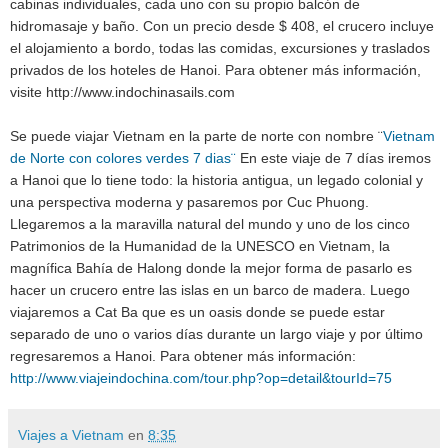
cabinas individuales, cada uno con su propio balcón de
hidromasaje y baño.
Con un precio desde $ 408, el crucero incluye
el alojamiento a bordo, todas las comidas, excursiones y traslados
privados de los hoteles de Hanoi.
Para obtener más información,
visite http://www.indochinasails.com
Se puede viajar Vietnam en la parte de norte con nombre ¨
Vietnam
de Norte con colores verdes 7 dias
¨
En este viaje de 7 días iremos
a Hanoi que lo tiene todo: la historia antigua, un legado colonial y
una perspectiva moderna y pasaremos por Cuc Phuong.
Llegaremos a la maravilla natural del mundo y uno de los cinco
Patrimonios de la Humanidad de la UNESCO en Vietnam, la
magnífica Bahía de Halong donde la mejor forma de pasarlo es
hacer un crucero entre las islas en un barco de madera. Luego
viajaremos a Cat Ba que es un oasis donde se puede estar
separado de uno o varios días durante un largo viaje y por último
regresaremos a Hanoi. Para obtener más información:
http://www.viajeindochina.com/tour.php?op=detail&tourId=75
Viajes a Vietnam
en
8:35